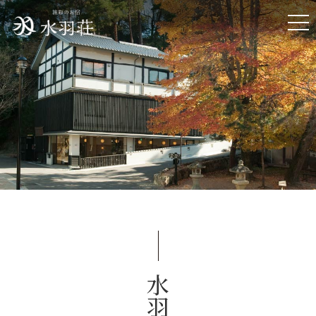
tog
宮島 水羽荘